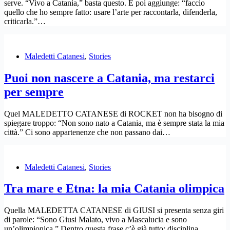
serve. “Vivo a Catania,” basta questo. E poi aggiunge: “faccio
quello che ho sempre fatto: usare l’arte per raccontarla, difenderla,
criticarla.”…
Maledetti Catanesi
,
Stories
Puoi non nascere a Catania, ma restarci
per sempre
Quel MALEDETTO CATANESE di ROCKET non ha bisogno di
spiegare troppo: “Non sono nato a Catania, ma è sempre stata la mia
città.” Ci sono appartenenze che non passano dai…
Maledetti Catanesi
,
Stories
Tra mare e Etna: la mia Catania olimpica
Quella MALEDETTA CATANESE di GIUSI si presenta senza giri
di parole: “Sono Giusi Malato, vivo a Mascalucia e sono
un’olimpionica.” Dentro questa frase c’è già tutto: disciplina,