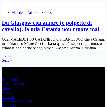
Maledetti Catanesi
,
Stories
Da Glasgow con amore (e polpette di
cavallo): la mia Catania non muore mai
Quel MALEDETTO CATANESO di FRANCESCO che a Catania
tutti chiamano Mbare Ciccio e basta questa frase per capire tutto: un
catanese doc, anche se oggi vive a Glasgow, Scozia. Dall’altra…
1
2
3
4
5
Succ
Link Utili
Il simbolo
About Catania
Shop
News
Contatti
Domande Frequenti
Documenti