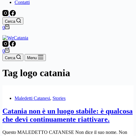
Contatti
Cerca
Carrello
0
Carrello
0
Cerca
Menu
Tag
logo catania
Maledetti Catanesi
,
Stories
Catania non è un luogo stabile: è qualcosa
che devi continuamente riattivare.
Questo MALEDETTO CATANESE Non dice il suo nome. Non