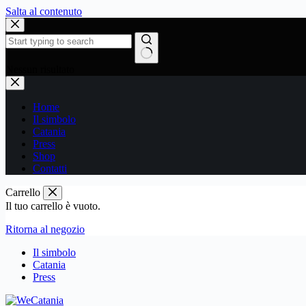
Salta al contenuto
Nessun risultato
Home
Il simbolo
Catania
Press
Shop
Contatti
Carrello
Il tuo carrello è vuoto.
Ritorna al negozio
Il simbolo
Catania
Press