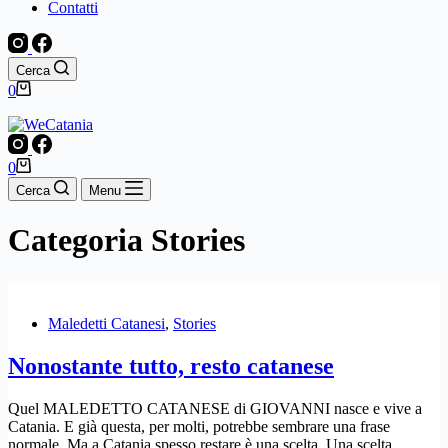
Contatti
Cerca
Carrello
0
Carrello
0
Cerca
Menu
Categoria
Stories
Maledetti Catanesi
,
Stories
Nonostante tutto, resto catanese
Quel MALEDETTO CATANESE di GIOVANNI nasce e vive a
Catania. E già questa, per molti, potrebbe sembrare una frase
normale. Ma a Catania spesso restare è una scelta. Una scelta…