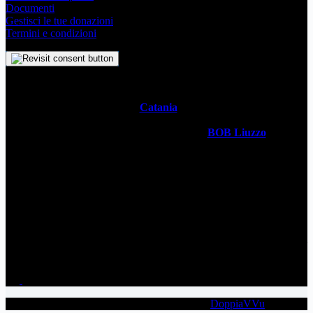
Documenti
Gestisci le tue donazioni
Termini e condizioni
Il
Simbolo Indipendente di
Catania
è un impegno profondo che
svela l’anima stessa della Metropoli Siciliana attraverso un sistema
visivo senza tempo. Realizzato dal designer
BOB Liuzzo
, questo
simbolo racchiude con semplicità la storia, la cultura vivace e lo
spirito ambizioso della città in un simbolo universale. Questo sito è
gestito da
WECATANIA APS
- C.F: 93257680871 / P.Iva:
06201870877 - Sede: Via V. Brancati 35 CT
Contatti
wecatania@gmail.com
WeCatania APS
Copyright © 2026 | WECATANIA | Made by
DoppiaVVu