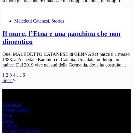
sembra già raccontare qualcosa: una doppia identità, un doppio…
Maledetti Catanesi
,
Stories
Il mare, l’Etna e una panchina che non
dimentico
Quel MALEDETTO CATANESE di GENNARO nasce il 1 marzo
1983, all’ospedale Bambino di Catania. Una data, un luogo, una
radice. Dal 2019 vive nel sud della Germania, dove ha costruito…
1
2
3
4
…
6
Succ
Link Utili
Il simbolo
About Catania
Shop
News
Contatti
Domande Frequenti