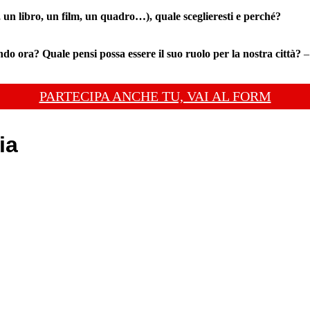
un libro, un film, un quadro…), quale sceglieresti e perché?
endo ora?
Quale pensi possa essere il suo ruolo per la nostra città?
–
PARTECIPA ANCHE TU, VAI AL FORM
ia