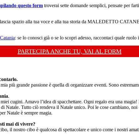
ilando questo form
troverai sette domande semplici, pensate per farti 
e lascia spazio alla tua voce e alla tua storia da MALEDETTO CATANESE
 Catania
: se lo conosci già o se lo scopri adesso, raccontaci quale ruolo 
PARTECIPA ANCHE TU, VAI AL FORM
ontarlo.
ia più grande passione è quella di organizzare eventi. Sono estremament
ania
.
 miei cugini. Amavo l’idea di spacchettare. Ogni regalo era una magia! Ma 
chi di Natale. Tutto ciò rendeva il Natale unico. Poi le cose cambiano, no
a per Natale è sempre magia.
sti mai di vivere?
 cibo, il nostro cibo è qualcosa di spettacolare e unico come i nostri a