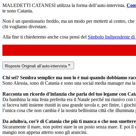
MALEDETTI CATANESI utilizza la forma dell’auto-intervista.
Comp
te sono Catania.
Non è un questionario freddo, ma un modo per metterti al centro, ch
chi vogliamo diventare.
Alla fine ti chiederemo anche cosa pensi del
Simbolo Indipendente di
Risposte Originali all’auto-intervista
Chi sei? Sembra semplice ma non lo è mai quando dobbiamo racc
Sono Alessia, sono di Catania e sono una social media manager ma la m
Racconta un ricordo d’infanzia che parla del tuo legame con Cat
Da bambina la mia festa preferita era il Natale perché mi riunivo con i
si faceva tutti insieme riuniti in una grande tavola e, per finire, i gio
l’unica cosa che non cambia é la nostra bellissima città che illuminat
Da adulto/a, cos’è di Catania che più ti manca o che non smettere
Sicuramente il mare, non potrei stare in un posto senza mare. E poi il
mangio non appena atterro sono gli arancini.