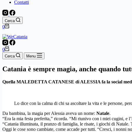
Contatti
Cerca
Carrello
0
Carrello
0
Cerca
Menu
Catania è sempre magia, anche quando tut
Quella
MALEDETTA CATANESE di
ALESSIA
fa la social me
Lo dice con la calma di chi sa ascoltare la vita e le persone, per
Da bambina, la magia per Alessia aveva un nome:
Natale
.
“Era la mia festa preferita,” ricorda. “Mi riunivo con i miei cugini, e
“Catania illuminata, il pranzo di famiglia, le risate, i giochi di Natale.
Oggi le cose sono cambiate, come accade per tutti. “Cresci, i nonni no