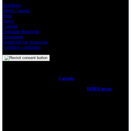
Il simbolo
About Catania
Shop
News
Contatti
Domande Frequenti
Documenti
Gestisci le tue donazioni
Termini e condizioni
Il
Simbolo Indipendente di
Catania
è un impegno profondo che
svela l’anima stessa della Metropoli Siciliana attraverso un sistema
visivo senza tempo. Realizzato dal designer
BOB Liuzzo
, questo
simbolo racchiude con semplicità la storia, la cultura vivace e lo
spirito ambizioso della città in un simbolo universale. Questo sito è
gestito da
WECATANIA APS
- C.F: 93257680871 / P.Iva:
06201870877 - Sede: Via V. Brancati 35 CT
Contatti