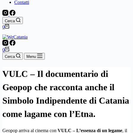
Contatti
Cerca
Carrello
0
Carrello
0
Cerca
Menu
VULC – Il documentario di
Geopop che racconta anche il
Simbolo Indipendente di Catania
come lagame con l’Etna.
Geopop arriva al cinema con
VULC – L’essenza di un legame
, il