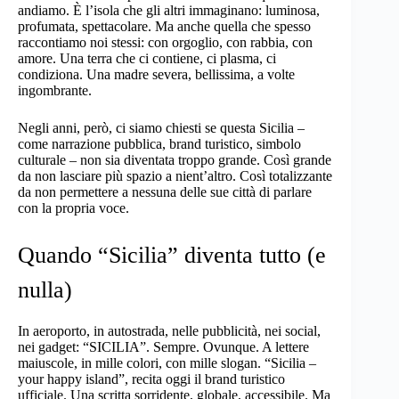
andiamo. È l’isola che gli altri immaginano: luminosa,
profumata, spettacolare. Ma anche quella che spesso
raccontiamo noi stessi: con orgoglio, con rabbia, con
amore. Una terra che ci contiene, ci plasma, ci
condiziona. Una madre severa, bellissima, a volte
ingombrante.
Negli anni, però, ci siamo chiesti se questa Sicilia –
come narrazione pubblica, brand turistico, simbolo
culturale – non sia diventata troppo grande. Così grande
da non lasciare più spazio a nient’altro. Così totalizzante
da non permettere a nessuna delle sue città di parlare
con la propria voce.
Quando “Sicilia” diventa tutto (e
nulla)
In aeroporto, in autostrada, nelle pubblicità, nei social,
nei gadget: “SICILIA”. Sempre. Ovunque. A lettere
maiuscole, in mille colori, con mille slogan. “Sicilia –
your happy island”, recita oggi il brand turistico
ufficiale. Una scritta sorridente, globale, accessibile. Ma