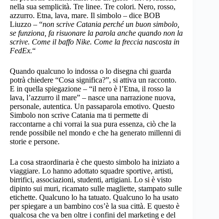
nella sua semplicità. Tre linee. Tre colori. Nero, rosso,
azzurro. Etna, lava, mare. Il simbolo – dice BOB
Liuzzo – “
non scrive Catania perché un buon simbolo,
se funziona, fa risuonare la parola anche quando non la
scrive. Come il baffo Nike. Come la freccia nascosta in
FedEx.
“
Quando qualcuno lo indossa o lo disegna chi guarda
potrà chiedere “Cosa significa?”, si attiva un racconto.
E in quella spiegazione – “il nero è l’Etna, il rosso la
lava, l’azzurro il mare” – nasce una narrazione nuova,
personale, autentica. Un passaparola emotivo. Questo
Simbolo non scrive Catania ma ti permette di
raccontarne a chi vorrai la sua pura essenza, ciò che la
rende possibile nel mondo e che ha generato millenni di
storie e persone.
La cosa straordinaria è che questo simbolo ha iniziato a
viaggiare. Lo hanno adottato squadre sportive, artisti,
birrifici, associazioni, studenti, artigiani. Lo si è visto
dipinto sui muri, ricamato sulle magliette, stampato sulle
etichette. Qualcuno lo ha tatuato. Qualcuno lo ha usato
per spiegare a un bambino cos’è la sua città. E questo è
qualcosa che va ben oltre i confini del marketing e del