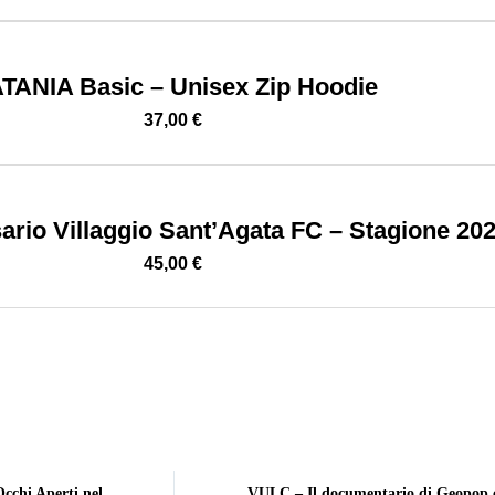
TANIA Basic – Unisex Zip Hoodie
37,00
€
ario Villaggio Sant’Agata FC – Stagione 20
45,00
€
chi Aperti nel
VULC – Il documentario di Geopop c