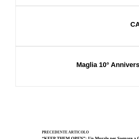
CA
Maglia 10° Annivers
PRECEDENTE
ARTICOLO
“KEEP THEM OPEN”: Un Murale per Sognare a Oc