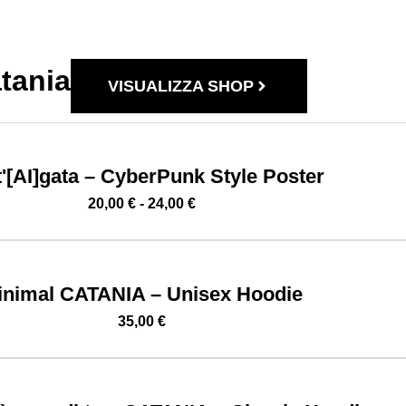
atania
VISUALIZZA SHOP
'[AI]gata – CyberPunk Style Poster
20,00
€
-
24,00
€
inimal CATANIA – Unisex Hoodie
35,00
€