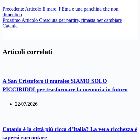
Precedente
Articolo
Il mare, l’Etna e una panchina che non
dimentico
Prossimo
Articolo
Cresciuta per partire, rimasta per cambiare
Catania
Articoli correlati
A San Cristoforo il murales SIAMO SOLO
PICCIRIDDI per trasformare la memoria in futuro
22/07/2026
Catania è la città più ricca d’Italia? La vera ricchezza è
sapersi raccontare