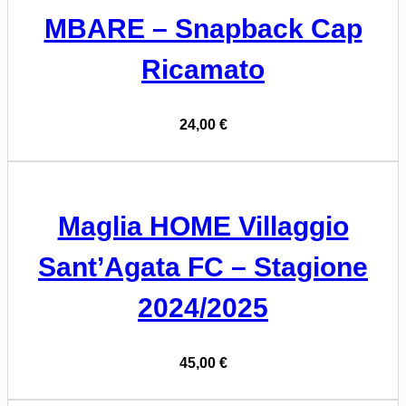
a
MBARE – Snapback Cap
24,00 €
Ricamato
24,00
€
Maglia HOME Villaggio
Sant’Agata FC – Stagione
2024/2025
45,00
€