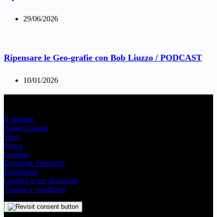
29/06/2026
Ripensare le Geo-grafie con Bob Liuzzo / PODCAST
10/01/2026
Link Utili
Il simbolo
About Catania
Shop
News
Contatti
Domande Frequenti
Documenti
Gestisci le tue donazioni
Termini e condizioni