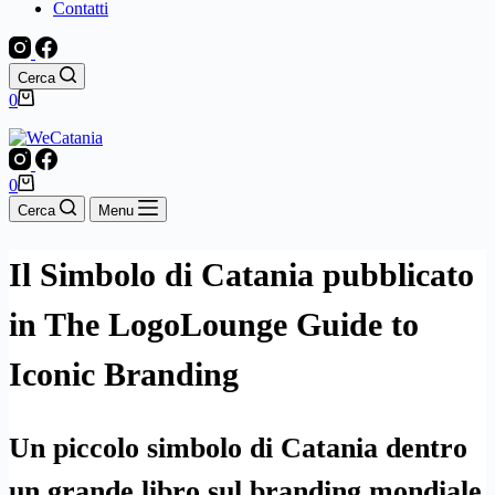
Contatti
Cerca
Carrello
0
Carrello
0
Cerca
Menu
Il Simbolo di Catania pubblicato
in The LogoLounge Guide to
Iconic Branding
Un piccolo simbolo di Catania dentro
un grande libro sul branding mondiale