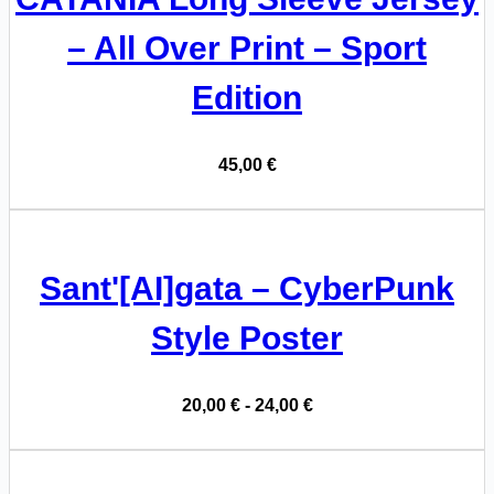
– All Over Print – Sport
Edition
45,00
€
Sant'[AI]gata – CyberPunk
Style Poster
Fascia
20,00
€
-
24,00
€
di
prezzo:
da
20,00 €