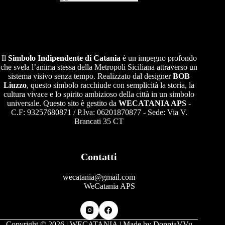
Il
Simbolo Indipendente di
Catania
è un impegno profondo
che svela l’anima stessa della Metropoli Siciliana attraverso un
sistema visivo senza tempo. Realizzato dal designer
BOB
Liuzzo
, questo simbolo racchiude con semplicità la storia, la
cultura vivace e lo spirito ambizioso della città in un simbolo
universale. Questo sito è gestito da
WECATANIA APS
-
C.F: 93257680871 / P.Iva: 06201870877 - Sede: Via V.
Brancati 35 CT
Contatti
wecatania@gmail.com
WeCatania APS
Copyright © 2026 | WECATANIA | Made by
DoppiaVVu