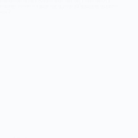
rappresenta la pura essenza della città con l’Etna (nero) il
eruzione (rosso) e il mare che si perde all’orizzonte (azzurro)
non è…