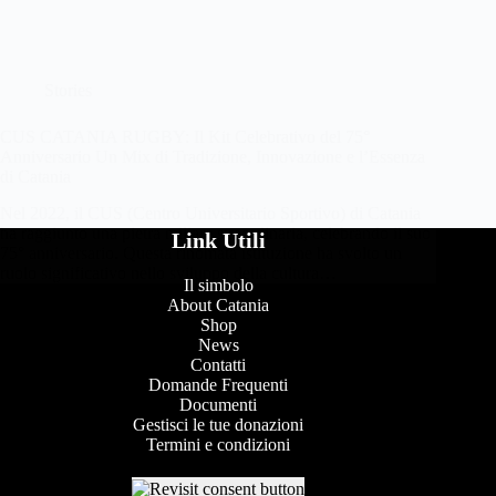
Stories
CUS CATANIA RUGBY: Il Kit Celebrativo del 75°
Anniversario Un Mix di Tradizione, Innovazione e l’Essenza
di Catania
Nel 2022, il CUS (Centro Universitario Sportivo) di Catania
ha raggiunto una pietra miliare straordinaria, celebrando il suo
Link Utili
75° anniversario. Questa rinomata istituzione ha svolto un
ruolo significativo nello sviluppo della cultura…
Il simbolo
About Catania
Shop
News
Contatti
Domande Frequenti
Documenti
Gestisci le tue donazioni
Termini e condizioni