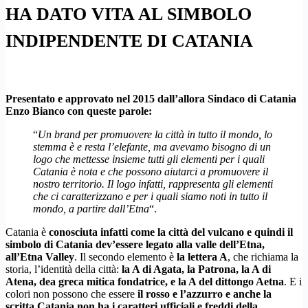
HA DATO VITA AL SIMBOLO
INDIPENDENTE DI CATANIA
Presentato e approvato nel 2015 dall’allora Sindaco di Catania
Enzo Bianco con queste parole:
“
Un brand per promuovere la città in tutto il mondo, lo
stemma è e resta l’elefante, ma avevamo bisogno di un
logo che mettesse insieme tutti gli elementi per i quali
Catania è nota e che possono aiutarci a promuovere il
nostro territorio. Il logo infatti, rappresenta gli elementi
che ci caratterizzano e per i quali siamo noti in tutto il
mondo, a partire dall’Etna
“.
Catania è
conosciuta infatti come la città del vulcano e quindi il
simbolo di Catania dev’essere legato alla valle dell’Etna,
all’Etna Valley
. Il secondo elemento è
la lettera A
, che richiama la
storia, l’identità della città:
la A di Agata, la Patrona, la A di
Atena, dea greca mitica fondatrice, e la A del dittongo Aetna
. E i
colori non possono che essere
il rosso e l’azzurro e anche la
scritta Catania non ha i caratteri ufficiali e freddi della