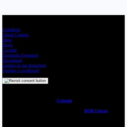
Link Utili
Il simbolo
About Catania
Shop
News
Contatti
Domande Frequenti
Documenti
Gestisci le tue donazioni
Termini e condizioni
Il
Simbolo Indipendente di
Catania
è un impegno profondo che
svela l’anima stessa della Metropoli Siciliana attraverso un sistema
visivo senza tempo. Realizzato dal designer
BOB Liuzzo
, questo
simbolo racchiude con semplicità la storia, la cultura vivace e lo
spirito ambizioso della città in un simbolo universale. Questo sito è
gestito da
WECATANIA APS
- C.F: 93257680871 / P.Iva: