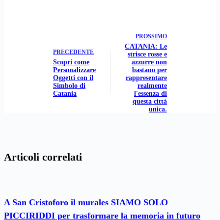
PROSSIMO
CATANIA: Le
PRECEDENTE
strisce rosse e
Scopri come
azzurre non
Personalizzare
bastano per
Oggetti con il
rappresentare
Simbolo di
realmente
Catania
l'essenza di
questa città
unica.
Articoli correlati
A San Cristoforo il murales SIAMO SOLO
PICCIRIDDI per trasformare la memoria in futuro