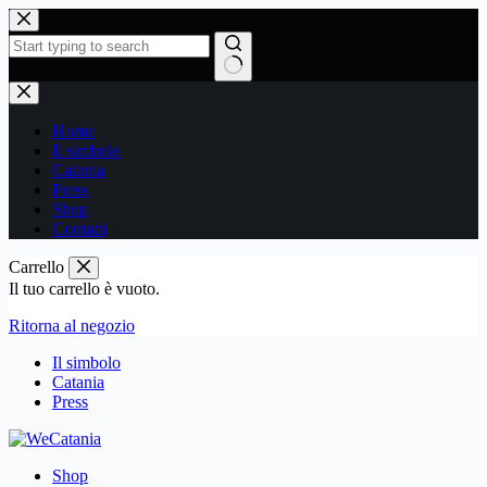
Home
Il simbolo
Catania
Press
Shop
Contatti
Carrello
Il tuo carrello è vuoto.
Ritorna al negozio
Il simbolo
Catania
Press
Shop