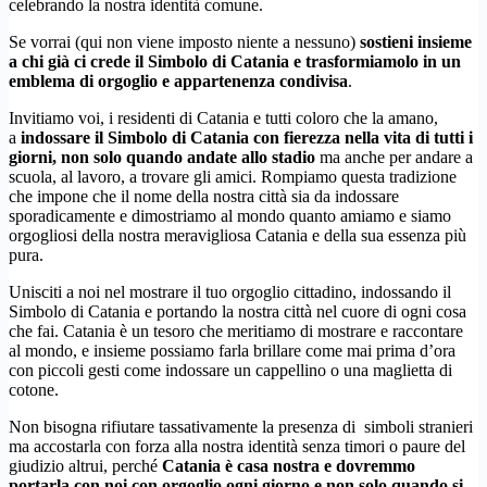
celebrando la nostra identità comune.
Se vorrai (qui non viene imposto niente a nessuno)
sostieni insieme
a chi già ci crede il Simbolo di Catania e trasformiamolo in un
emblema di orgoglio e appartenenza condivisa
.
Invitiamo voi, i residenti di Catania e tutti coloro che la amano,
a
indossare il Simbolo di Catania con fierezza nella vita di tutti i
giorni, non solo quando andate allo stadio
ma anche per andare a
scuola, al lavoro, a trovare gli amici. Rompiamo questa tradizione
che impone che il nome della nostra città sia da indossare
sporadicamente e dimostriamo al mondo quanto amiamo e siamo
orgogliosi della nostra meravigliosa Catania e della sua essenza più
pura.
Unisciti a noi nel mostrare il tuo orgoglio cittadino, indossando il
Simbolo di Catania e portando la nostra città nel cuore di ogni cosa
che fai. Catania è un tesoro che meritiamo di mostrare e raccontare
al mondo, e insieme possiamo farla brillare come mai prima d’ora
con piccoli gesti come indossare un cappellino o una maglietta di
cotone.
Non bisogna rifiutare tassativamente la presenza di simboli stranieri
ma accostarla con forza alla nostra identità senza timori o paure del
giudizio altrui, perché
Catania è casa nostra e dovremmo
portarla con noi con orgoglio ogni giorno e non solo quando si