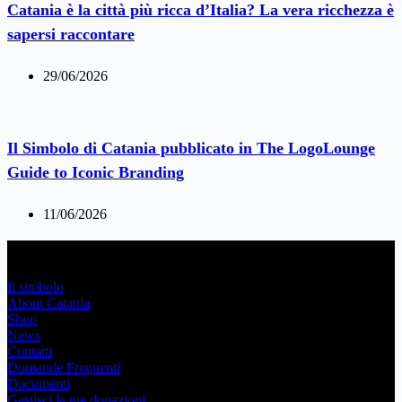
Catania è la città più ricca d’Italia? La vera ricchezza è
sapersi raccontare
29/06/2026
Il Simbolo di Catania pubblicato in The LogoLounge
Guide to Iconic Branding
11/06/2026
Link Utili
Il simbolo
About Catania
Shop
News
Contatti
Domande Frequenti
Documenti
Gestisci le tue donazioni