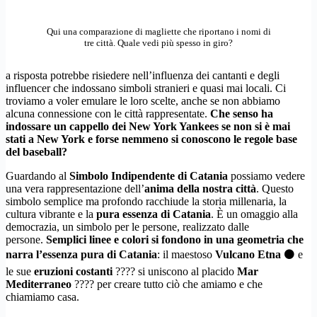
Qui una comparazione di magliette che riportano i nomi di
tre città. Quale vedi più spesso in giro?
a risposta potrebbe risiedere nell’influenza dei cantanti e degli
influencer che indossano simboli stranieri e quasi mai locali. Ci
troviamo a voler emulare le loro scelte, anche se non abbiamo
alcuna connessione con le città rappresentate.
Che senso ha
indossare un cappello dei New York Yankees se non si è mai
stati a New York e forse nemmeno si conoscono le regole base
del baseball?
Guardando al
Simbolo Indipendente di Catania
possiamo vedere
una vera rappresentazione dell’
anima della nostra città
. Questo
simbolo semplice ma profondo racchiude la storia millenaria, la
cultura vibrante e la
pura essenza di Catania
. È un omaggio alla
democrazia, un simbolo per le persone, realizzato dalle
persone.
Semplici linee e colori si fondono in una geometria che
narra l’essenza pura di Catania
: il maestoso
Vulcano Etna
⚫ e
le sue
eruzioni costanti
???? si uniscono al placido
Mar
Mediterraneo
???? per creare tutto ciò che amiamo e che
chiamiamo casa.