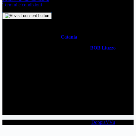
Termini e condizioni
Il
Simbolo Indipendente di
Catania
è un impegno profondo che
svela l’anima stessa della Metropoli Siciliana attraverso un sistema
visivo senza tempo. Realizzato dal designer
BOB Liuzzo
, questo
simbolo racchiude con semplicità la storia, la cultura vivace e lo
spirito ambizioso della città in un simbolo universale. Questo sito è
gestito da
WECATANIA APS
- C.F: 93257680871 / P.Iva:
06201870877 - Sede: Via V. Brancati 35 CT
Contatti
wecatania@gmail.com
WeCatania APS
Copyright © 2026 | WECATANIA | Made by
DoppiaVVu