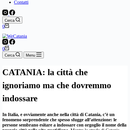
Contatti
Cerca
Carrello
0
Carrello
0
Cerca
Menu
CATANIA: la città che
ignoriamo ma che dovremmo
indossare
In Italia, e ovviamente anche nella città di Catania, c’è un
fenomeno sorprendente che spesso sfugge all’attenzione: le
persone sembrano esitare a indossare con orgoglio il nome della