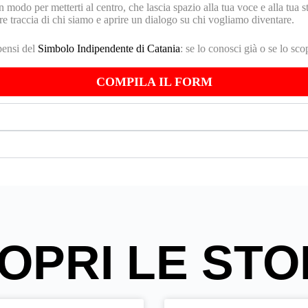
n modo per metterti al centro, che lascia spazio alla tua voce e alla 
raccia di chi siamo e aprire un dialogo su chi vogliamo diventare.
pensi del
Simbolo Indipendente di Catania
: se lo conosci già o se lo sc
COMPILA IL FORM
OPRI LE STO