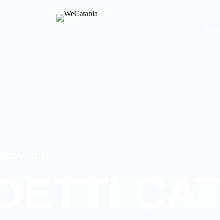
Sho
piavvu.it
DETTI CAT