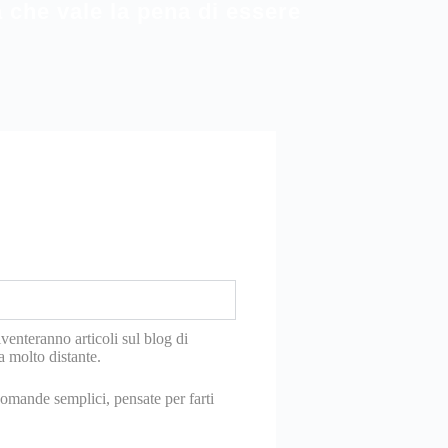
 che vale la pena di essere
nteranno articoli sul blog di
da molto distante.
domande semplici, pensate per farti