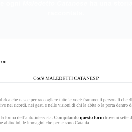
he ogni
Maledetto Catanese
ha una storia
raccontata.
con
Cos’è MALEDETTI CATANESI?
he nasce per raccogliere tutte le voci: frammenti personali che dive
ive nei ricordi, nei gesti e nelle visioni di chi la abita o la porta dentro 
orma dell’auto-intervista.
Compilando
questo form
troverai sette 
 tue abitudini, le immagini che per te sono Catania.