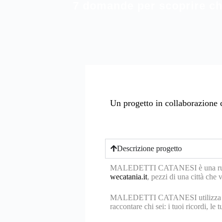
7 domande per scoprire c
Un progetto in collaborazione 
Descrizione progetto
MALEDETTI CATANESI è una rubrica c
wecatania.it
, pezzi di una città che v
MALEDETTI CATANESI utilizza la f
raccontare chi sei: i tuoi ricordi, le