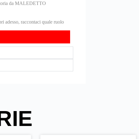
tua storia da MALEDETTO
opri adesso, raccontaci quale ruolo
RIE