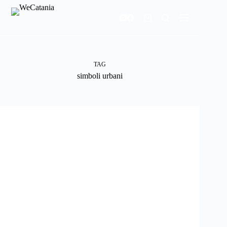
Salta
al
Carrello
contenuto
TAG
simboli urbani