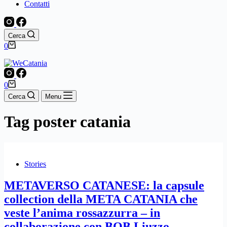
Contatti
Cerca
Carrello
0
Carrello
0
Cerca
Menu
Tag
poster catania
Stories
METAVERSO CATANESE: la capsule
collection della META CATANIA che
veste l’anima rossazzurra – in
collaborazione con BOB Liuzzo