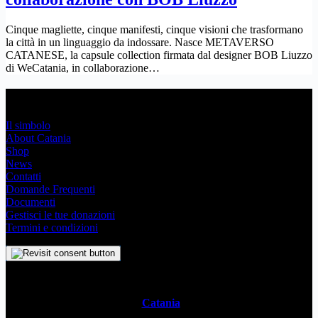
Cinque magliette, cinque manifesti, cinque visioni che trasformano
la città in un linguaggio da indossare. Nasce METAVERSO
CATANESE, la capsule collection firmata dal designer BOB Liuzzo
di WeCatania, in collaborazione…
Link Utili
Il simbolo
About Catania
Shop
News
Contatti
Domande Frequenti
Documenti
Gestisci le tue donazioni
Termini e condizioni
Il
Simbolo Indipendente di
Catania
è un impegno profondo che
svela l’anima stessa della Metropoli Siciliana attraverso un sistema