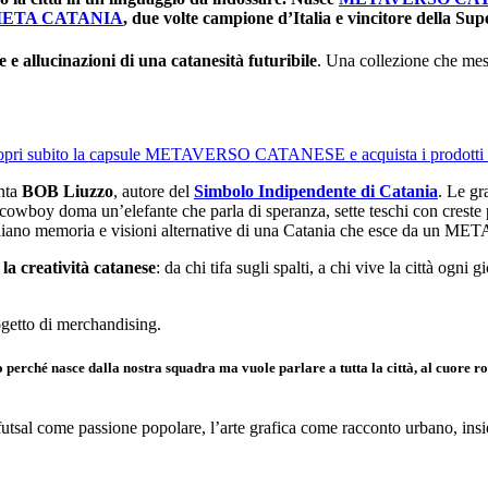
ETA CATANIA
, due volte campione d’Italia e vincitore della Sup
 e allucinazioni di una catanesità futuribile
. Una collezione che me
opri subito la capsule METAVERSO CATANESE e acquista i prodotti 
onta
BOB Liuzzo
, autore del
Simbolo Indipendente di Catania
. Le gr
cowboy doma un’elefante che parla di speranza, sette teschi con creste p
ischiano memoria e visioni alternative di una Catania che esce da un 
e la creatività catanese
: da chi tifa sugli spalti, a chi vive la città ogni
ogetto di merchandising.
 nasce dalla nostra squadra ma vuole parlare a tutta la città, al cuore ros
 futsal come passione popolare, l’arte grafica come racconto urbano, ins