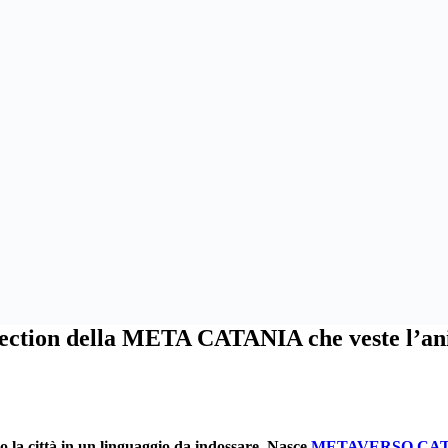
ion della META CATANIA che veste l’anima
o la città in un linguaggio da indossare. Nasce
METAVERSO CA