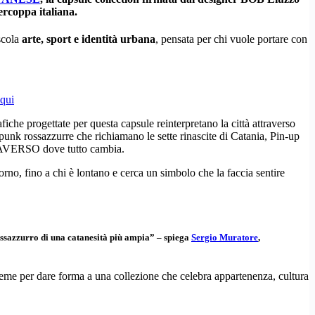
ercoppa italiana.
scola
arte, sport e identità urbana
, pensata per chi vuole portare con
qui
afiche progettate per questa capsule reinterpretano la città attraverso
unk rossazzurre che richiamano le sette rinascite di Catania, Pin-up
METAVERSO dove tutto cambia.
 giorno, fino a chi è lontano e cerca un simbolo che la faccia sentire
sazzurro di una catanesità più ampia” – spiega
Sergio Muratore
,
ieme per dare forma a una collezione che celebra appartenenza, cultura