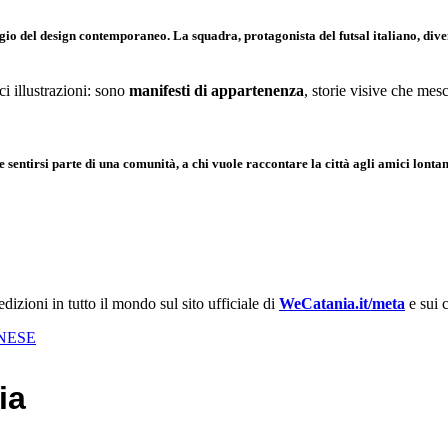
gio del design contemporaneo. La squadra, protagonista del futsal italiano, dive
i illustrazioni: sono
manifesti di appartenenza
, storie visive che mesc
e sentirsi parte di una comunità, a chi vuole raccontare la città agli amici lont
dizioni in tutto il mondo sul sito ufficiale di
WeCatania.it/meta
e sui c
TANESE
ia