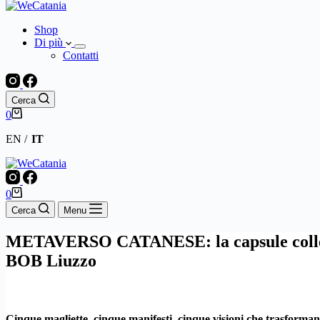
Shop
Di più
Contatti
Cerca
Carrello
0
EN
IT
Carrello
0
Cerca
Menu
METAVERSO CATANESE: la capsule collect
BOB Liuzzo
Cinque magliette, cinque manifesti, cinque visioni che trasforman