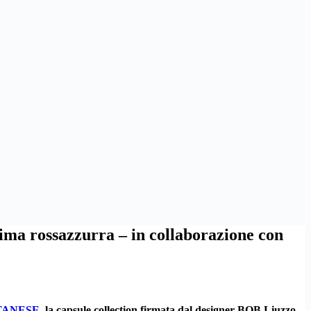
 rossazzurra – in collaborazione con
TANESE
, la capsule collection firmata dal designer
BOB Liuzzo