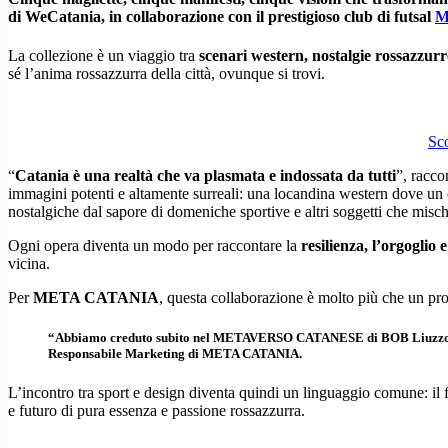
di
WeCatania
, in collaborazione con il prestigioso club di futsal
M
La collezione è un viaggio tra
scenari western, nostalgie rossazzurre
sé l’anima rossazzurra della città, ovunque si trovi.
Sc
“
Catania è una realtà che va plasmata e indossata da tutti
”, racc
immagini potenti e altamente surreali: una locandina western dove un 
nostalgiche dal sapore di domeniche sportive e altri soggetti che m
Ogni opera diventa un modo per raccontare la
resilienza, l’orgoglio 
vicina.
Per
META CATANIA
, questa collaborazione è molto più che un pr
“Abbiamo creduto subito nel METAVERSO CATANESE di BOB Liuzzo perché
Responsabile Marketing di META CATANIA
.
L’incontro tra sport e design diventa quindi un linguaggio comune: il
e futuro di pura essenza e passione rossazzurra.