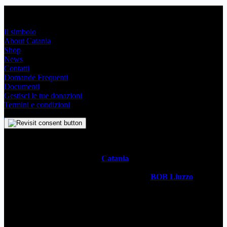
Link Utili
Il simbolo
About Catania
Shop
News
Contatti
Domande Frequenti
Documenti
Gestisci le tue donazioni
Termini e condizioni
Il
Simbolo Indipendente di
Catania
è un impegno profondo che
svela l’anima stessa della Metropoli Siciliana attraverso un sistema
visivo senza tempo. Realizzato dal designer
BOB Liuzzo
, questo
simbolo racchiude con semplicità la storia, la cultura vivace e lo
spirito ambizioso della città in un simbolo universale. Questo sito è
gestito da
WECATANIA APS
- C.F: 93257680871 / P.Iva:
06201870877 - Sede: Via V. Brancati 35 CT