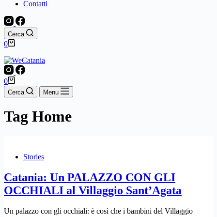
Contatti
Cerca
Carrello
0
Carrello
0
Cerca
Menu
Tag
Home
Stories
Catania: Un PALAZZO CON GLI
OCCHIALI al Villaggio Sant’Agata​
Un palazzo con gli occhiali: è così che i bambini del Villaggio