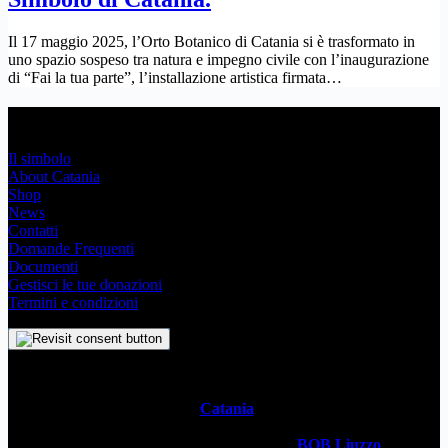
Il 17 maggio 2025, l’Orto Botanico di Catania si è trasformato in
uno spazio sospeso tra natura e impegno civile con l’inaugurazione
di “Fai la tua parte”, l’installazione artistica firmata…
Link Utili
Il simbolo
About Catania
Shop
News
Contatti
Domande Frequenti
Documenti
Gestisci le tue donazioni
Termini e condizioni
Il
Simbolo Indipendente di
Catania
è un impegno profondo che
svela l’anima stessa della Metropoli Siciliana attraverso un sistema
visivo senza tempo. Realizzato dal designer
BOB Liuzzo
, questo