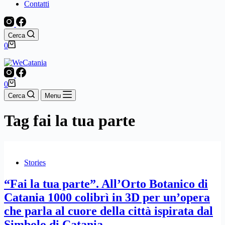
Contatti
Cerca
Carrello
0
Carrello
0
Cerca
Menu
Tag
fai la tua parte
Stories
“Fai la tua parte”. All’Orto Botanico di
Catania 1000 colibrì in 3D per un’opera
che parla al cuore della città ispirata dal
Simbolo di Catania.