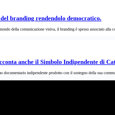
 del branding rendendolo democratico.
ndo della comunicazione visiva, il branding è spesso associato alla c
conta anche il Simbolo Indipendente di Ca
 documentario indipendente prodotto con il sostegno della sua commun