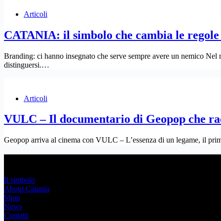
Articoli
CATANIA: il simbolo che cambia le regole
Branding: ci hanno insegnato che serve sempre avere un nemico Nel mo
distinguersi.…
Articoli
VULC – Il documentario di Geopop che rac
Geopop arriva al cinema con VULC – L’essenza di un legame, il primo
Link Utili
Il simbolo
About Catania
Shop
News
Contatti