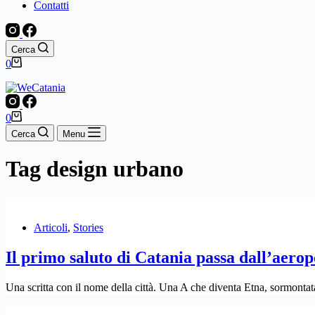
Contatti
Cerca
Carrello
0
Carrello
0
Cerca
Menu
Tag
design urbano
Articoli
,
Stories
Il primo saluto di Catania passa dall’aero
Una scritta con il nome della città. Una A che diventa Etna, sormonta