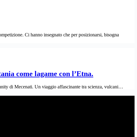
ompetizione. Ci hanno insegnato che per posizionarsi, bisogna
tania come lagame con l’Etna.
ity di Mecenati. Un viaggio affascinante tra scienza, vulcani…