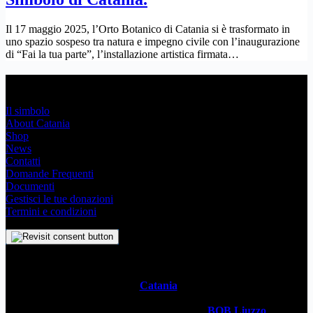
Il 17 maggio 2025, l’Orto Botanico di Catania si è trasformato in
uno spazio sospeso tra natura e impegno civile con l’inaugurazione
di “Fai la tua parte”, l’installazione artistica firmata…
Link Utili
Il simbolo
About Catania
Shop
News
Contatti
Domande Frequenti
Documenti
Gestisci le tue donazioni
Termini e condizioni
Il
Simbolo Indipendente di
Catania
è un impegno profondo che
svela l’anima stessa della Metropoli Siciliana attraverso un sistema
visivo senza tempo. Realizzato dal designer
BOB Liuzzo
, questo