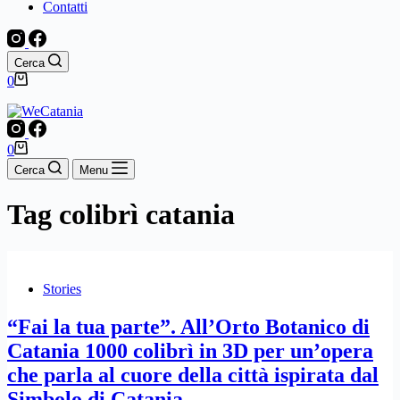
Contatti
Cerca
Carrello
0
Carrello
0
Cerca
Menu
Tag
colibrì catania
Stories
“Fai la tua parte”. All’Orto Botanico di
Catania 1000 colibrì in 3D per un’opera
che parla al cuore della città ispirata dal
Simbolo di Catania.