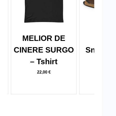
MELIOR DE
MBAR
–
CINERE SURGO
Snapbac
–
– Tshirt
Ricam
22,00
€
24,00
€