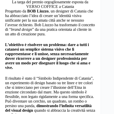
La targa del premio orgogliosamente esposta da
VERSO COFFICE a Catania
Progettato da
BOB Liuzzo
, un designer di Catania che
ha abbracciato l’idea di creare un’identità visiva
unificante per la sua amata città anche se nessuno
l’avesse richiesto. Bob Liuzzo ha trasformato il concetto
di “
brand design
” da una pratica orientata al cliente in
un atto di creazione pura.
L’obiettivo è risolvere un problema: dare a tutti i
catanesi un semplice sistema visivo che li
rappresentasse e li unisse, senza necessariamente
dover ricorrere a un designer professionista per
avere un modo per disegnare il luogo che si ama e
vive.
Il risultato è stato il “Simbolo Indipendente di Catania”,
un esperimento di design basato su tre linee e tre colori
che si intrecciano per creare l’illusione dell’Etna in
eruzione circondato dal mare. Ma questo simbolo è
flessibile, non legato rigidamente a una forma specifica.
Può diventare un cerchio, un quadrato, un rombo o
persino una panda,
dimostrando l’infinita versatilità
del visual design
quando si abbraccia la creatività senza