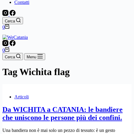
Contatti
Cerca
Carrello
0
Carrello
0
Cerca
Menu
Tag
Wichita flag
Articoli
Da WICHITA a CATANIA: le bandiere
che uniscono le persone più dei confini.
Una bandiera non è mai solo un pezzo di tessuto: è un gesto