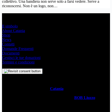
collettivo. Una bandiera non serve solo a farsi vedere. Serve a
riconoscersi. Non è un logo, non…
Link Utili
Il simbolo
About Catania
Shop
News
Contatti
Domande Frequenti
Documenti
Gestisci le tue donazioni
Termini e condizioni
Il
Simbolo Indipendente di
Catania
è un impegno profondo che
svela l’anima stessa della Metropoli Siciliana attraverso un sistema
visivo senza tempo. Realizzato dal designer
BOB Liuzzo
, questo
simbolo racchiude con semplicità la storia, la cultura vivace e lo
spirito ambizioso della città in un simbolo universale. Questo sito è
gestito da
WECATANIA APS
- C.F: 93257680871 / P.Iva: