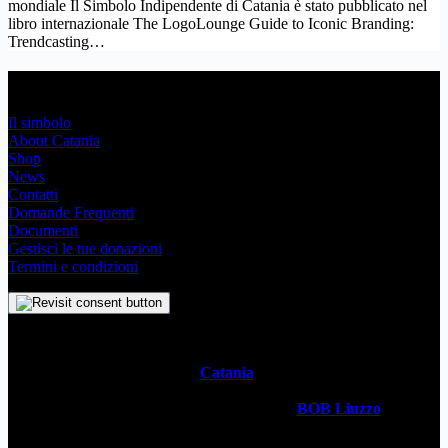
mondiale Il Simbolo Indipendente di Catania è stato pubblicato nel
libro internazionale The LogoLounge Guide to Iconic Branding:
Trendcasting…
Link Utili
Il simbolo
About Catania
Shop
News
Contatti
Domande Frequenti
Documenti
Gestisci le tue donazioni
Termini e condizioni
Il
Simbolo Indipendente di
Catania
è un impegno profondo che
svela l’anima stessa della Metropoli Siciliana attraverso un sistema
visivo senza tempo. Realizzato dal designer
BOB Liuzzo
, questo
simbolo racchiude con semplicità la storia, la cultura vivace e lo
spirito ambizioso della città in un simbolo universale. Questo sito è