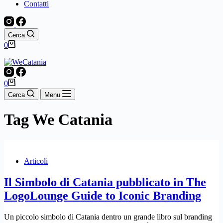
Contatti
Cerca
Carrello
0
Carrello
0
Cerca
Menu
Tag
We Catania
Articoli
Il Simbolo di Catania pubblicato in The
LogoLounge Guide to Iconic Branding
Un piccolo simbolo di Catania dentro un grande libro sul branding