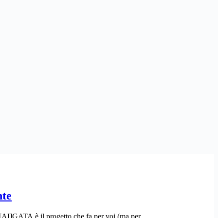
nte
ant'[AI]GATA è il progetto che fa per voi (ma per…