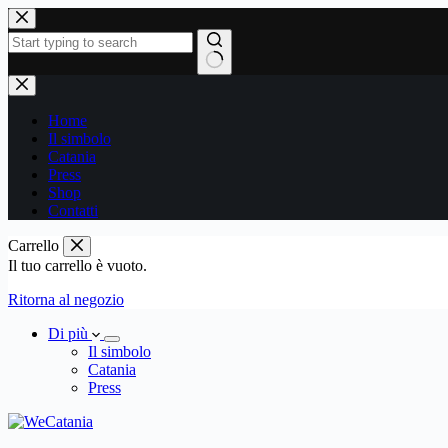
Salta
al
contenuto
Nessun
risultato
Home
Il simbolo
Catania
Press
Shop
Contatti
Carrello
Il tuo carrello è vuoto.
Ritorna al negozio
Di più
Il simbolo
Catania
Press