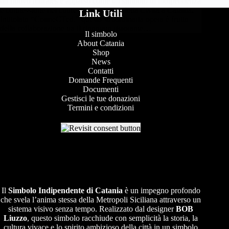
un nuovo murales è apparso come un simbolo di indipendenza
e connessione nel cuore del Quartiere della Civita a Catania.
Link Utili
Intitolato “ConneCTed,” questa straordinaria opera è frutto
della collaborazione tra il rinomato ristorante…
Il simbolo
About Catania
Shop
News
Contatti
Domande Frequenti
Documenti
Gestisci le tue donazioni
Termini e condizioni
Il
Simbolo Indipendente di
Catania
è un impegno profondo
che svela l’anima stessa della Metropoli Siciliana attraverso un
sistema visivo senza tempo. Realizzato dal designer
BOB
Liuzzo
, questo simbolo racchiude con semplicità la storia, la
cultura vivace e lo spirito ambizioso della città in un simbolo