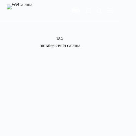
Salta
al
Carrello
contenuto
TAG
murales civita catania