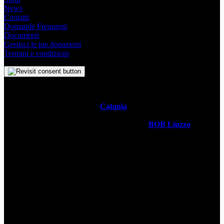
News
Contatti
Domande Frequenti
Documenti
Gestisci le tue donazioni
Termini e condizioni
Il
Simbolo Indipendente di
Catania
è un impegno profondo che
svela l’anima stessa della Metropoli Siciliana attraverso un sistema
visivo senza tempo. Realizzato dal designer
BOB Liuzzo
, questo
simbolo racchiude con semplicità la storia, la cultura vivace e lo
spirito ambizioso della città in un simbolo universale. Questo sito è
gestito da
WECATANIA APS
- C.F: 93257680871 / P.Iva:
06201870877 - Sede: Via V. Brancati 35 CT
Contatti
wecatania@gmail.com
WeCatania APS