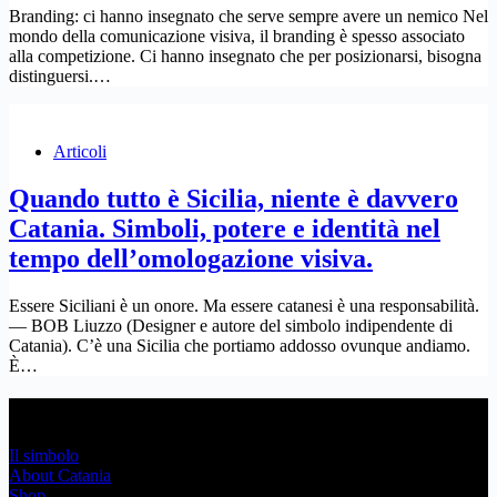
Branding: ci hanno insegnato che serve sempre avere un nemico Nel
mondo della comunicazione visiva, il branding è spesso associato
alla competizione. Ci hanno insegnato che per posizionarsi, bisogna
distinguersi.…
Articoli
Quando tutto è Sicilia, niente è davvero
Catania. Simboli, potere e identità nel
tempo dell’omologazione visiva.
Essere Siciliani è un onore. Ma essere catanesi è una responsabilità.
— BOB Liuzzo (Designer e autore del simbolo indipendente di
Catania). C’è una Sicilia che portiamo addosso ovunque andiamo.
È…
Link Utili
Il simbolo
About Catania
Shop