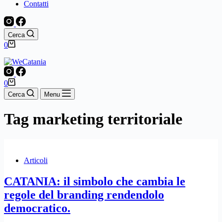
Contatti
Cerca
Carrello
0
Carrello
0
Cerca
Menu
Tag
marketing territoriale
Articoli
CATANIA: il simbolo che cambia le
regole del branding rendendolo
democratico.