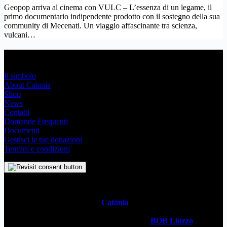
Geopop arriva al cinema con VULC – L’essenza di un legame, il
primo documentario indipendente prodotto con il sostegno della sua
community di Mecenati. Un viaggio affascinante tra scienza,
vulcani…
Link Utili
Il simbolo
About Catania
Shop
News
Contatti
Domande Frequenti
Documenti
Gestisci le tue donazioni
Termini e condizioni
Il
Simbolo Indipendente di
Catania
è un impegno profondo che
svela l’anima stessa della Metropoli Siciliana attraverso un sistema
visivo senza tempo. Realizzato dal designer
BOB Liuzzo
, questo