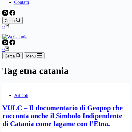
Contatti
Cerca
Carrello
0
Carrello
0
Cerca
Menu
Tag
etna catania
Articoli
VULC – Il documentario di Geopop che
racconta anche il Simbolo Indipendente
di Catania come lagame con l’Etna.