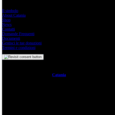
Link Utili
Il simbolo
About Catania
Shop
News
Contatti
Domande Frequenti
Documenti
Gestisci le tue donazioni
Termini e condizioni
Il
Simbolo Indipendente di
Catania
è un impegno profondo che sve
racchiude con semplicità la storia, la cultura vivace e lo spirito ambiz