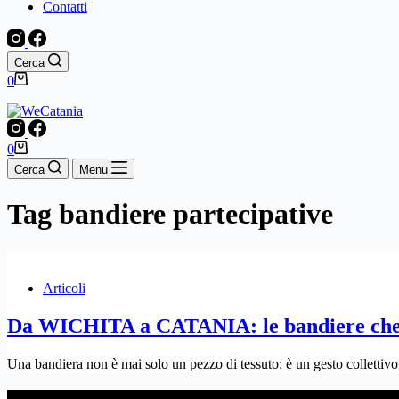
Contatti
Cerca
Carrello
0
Carrello
0
Cerca
Menu
Tag
bandiere partecipative
Articoli
Da WICHITA a CATANIA: le bandiere che un
Una bandiera non è mai solo un pezzo di tessuto: è un gesto collettiv