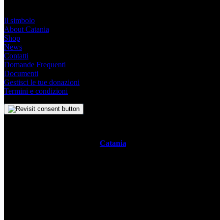
Link Utili
Il simbolo
About Catania
Shop
News
Contatti
Domande Frequenti
Documenti
Gestisci le tue donazioni
Termini e condizioni
Il
Simbolo Indipendente di
Catania
è un impegno profondo che sve
racchiude con semplicità la storia, la cultura vivace e lo spirito ambiz