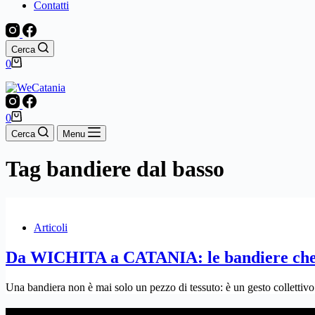
Contatti
Cerca
Carrello
0
Carrello
0
Cerca
Menu
Tag
bandiere dal basso
Articoli
Da WICHITA a CATANIA: le bandiere che un
Una bandiera non è mai solo un pezzo di tessuto: è un gesto collettiv