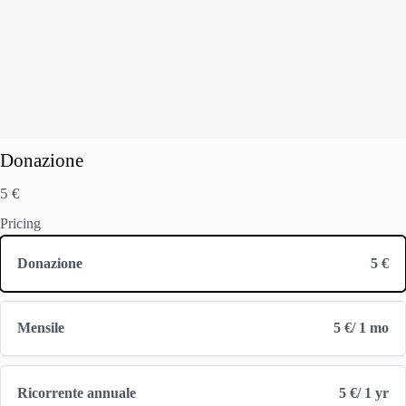
Donazione
N
5 €
o
Pricing
Write a review
w
Donazione
5 €
Your rating
Mensile
5 €
/ 1 mo
Ricorrente annuale
5 €
/ 1 yr