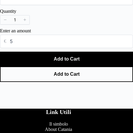
Title
*
Quantity
Your review
Enter an amount
€
Add to Cart
Add to Cart
Submit Review
Thanks for your review!
Link Utili
We are processing it and it will appear on the store soon.
Il simbolo
About Catania