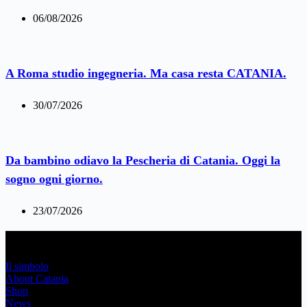
06/08/2026
A Roma studio ingegneria. Ma casa resta CATANIA.
30/07/2026
Da bambino odiavo la Pescheria di Catania. Oggi la
sogno ogni giorno.
23/07/2026
Link Utili
Il simbolo
About Catania
Shop
News