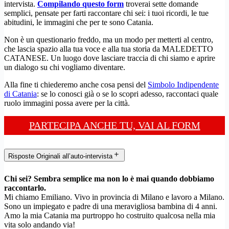
intervista.
Compilando questo form
troverai sette domande
semplici, pensate per farti raccontare chi sei: i tuoi ricordi, le tue
abitudini, le immagini che per te sono Catania.
Non è un questionario freddo, ma un modo per metterti al centro,
che lascia spazio alla tua voce e alla tua storia da MALEDETTO
CATANESE. Un luogo dove lasciare traccia di chi siamo e aprire
un dialogo su chi vogliamo diventare.
Alla fine ti chiederemo anche cosa pensi del
Simbolo Indipendente
di Catania
: se lo conosci già o se lo scopri adesso, raccontaci quale
ruolo immagini possa avere per la città.
PARTECIPA ANCHE TU, VAI AL FORM
Risposte Originali all’auto-intervista
Chi sei? Sembra semplice ma non lo è mai quando dobbiamo
raccontarlo.
Mi chiamo Emiliano. Vivo in provincia di Milano e lavoro a Milano.
Sono un impiegato e padre di una meravigliosa bambina di 4 anni.
Amo la mia Catania ma purtroppo ho costruito qualcosa nella mia
vita solo andando via!