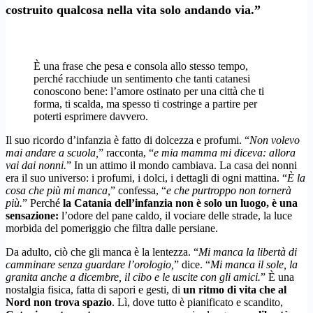
costruito qualcosa nella vita solo andando via.”
È una frase che pesa e consola allo stesso tempo,
perché racchiude un sentimento che tanti catanesi
conoscono bene: l’amore ostinato per una città che ti
forma, ti scalda, ma spesso ti costringe a partire per
poterti esprimere davvero.
Il suo ricordo d’infanzia è fatto di dolcezza e profumi. “
Non volevo
mai andare a scuola,
” racconta, “
e mia mamma mi diceva: allora
vai dai nonni.
” In un attimo il mondo cambiava. La casa dei nonni
era il suo universo: i profumi, i dolci, i dettagli di ogni mattina. “
È la
cosa che più mi manca,
” confessa, “
e che purtroppo non tornerà
più.
” Perché
la Catania dell’infanzia non è solo un luogo, è una
sensazione:
l’odore del pane caldo, il vociare delle strade, la luce
morbida del pomeriggio che filtra dalle persiane.
Da adulto, ciò che gli manca è la lentezza. “
Mi manca la libertà di
camminare senza guardare l’orologio,
” dice. “
Mi manca il sole, la
granita anche a dicembre, il cibo e le uscite con gli amici.
” È una
nostalgia fisica, fatta di sapori e gesti, di
un ritmo di vita che al
Nord non trova spazio
. Lì, dove tutto è pianificato e scandito,