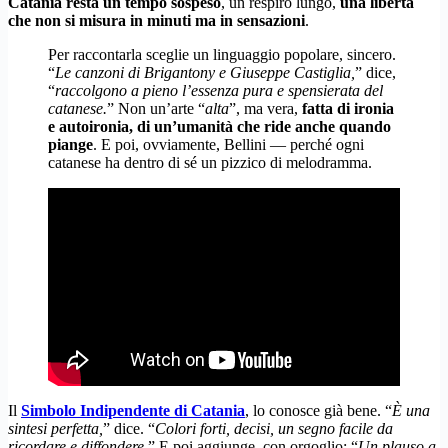
Catania resta un tempo sospeso
, un respiro lungo,
una libertà
che non si misura in minuti ma in sensazioni
.
Per raccontarla sceglie un linguaggio popolare, sincero.
“
Le canzoni di Brigantony e Giuseppe Castiglia,
” dice,
“
raccolgono a pieno l’essenza pura e spensierata del
catanese.
” Non un’arte “
alta
”, ma vera,
fatta di ironia
e autoironia, di un’umanità che ride anche quando
piange
. E poi, ovviamente, Bellini — perché ogni
catanese ha dentro di sé un pizzico di melodramma.
Il
Simbolo Indipendente di Catania
, lo conosce già bene. “
È una
sintesi perfetta,
” dice. “
Colori forti, decisi, un segno facile da
ricordare e diffondere.
” E poi aggiunge, con orgoglio: “
Un plauso a