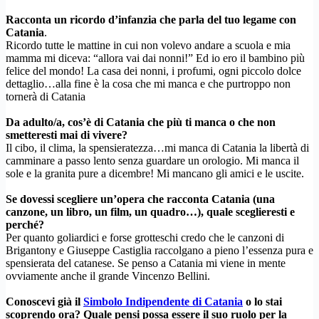
Racconta un ricordo d’infanzia che parla del tuo legame con
Catania
.
Ricordo tutte le mattine in cui non volevo andare a scuola e mia
mamma mi diceva: “allora vai dai nonni!” Ed io ero il bambino più
felice del mondo! La casa dei nonni, i profumi, ogni piccolo dolce
dettaglio…alla fine è la cosa che mi manca e che purtroppo non
tornerà di Catania
Da adulto/a, cos’è di Catania che più ti manca o che non
smetteresti mai di vivere?
Il cibo, il clima, la spensieratezza…mi manca di Catania la libertà di
camminare a passo lento senza guardare un orologio. Mi manca il
sole e la granita pure a dicembre! Mi mancano gli amici e le uscite.
Se dovessi scegliere un’opera che racconta Catania (una
canzone, un libro, un film, un quadro…), quale sceglieresti e
perché?
Per quanto goliardici e forse grotteschi credo che le canzoni di
Brigantony e Giuseppe Castiglia raccolgano a pieno l’essenza pura e
spensierata del catanese. Se penso a Catania mi viene in mente
ovviamente anche il grande Vincenzo Bellini.
Conoscevi già il
Simbolo Indipendente di Catania
o lo stai
scoprendo ora?
Quale pensi possa essere il suo ruolo per la