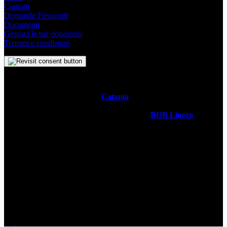
Contatti
Domande Frequenti
Documenti
Gestisci le tue donazioni
Termini e condizioni
Il
Simbolo Indipendente di
Catania
è un impegno profondo che
svela l’anima stessa della Metropoli Siciliana attraverso un sistema
visivo senza tempo. Realizzato dal designer
BOB Liuzzo
, questo
simbolo racchiude con semplicità la storia, la cultura vivace e lo
spirito ambizioso della città in un simbolo universale. Questo sito è
gestito da
WECATANIA APS
- C.F: 93257680871 / P.Iva:
06201870877 - Sede: Via V. Brancati 35 CT
Contatti
wecatania@gmail.com
WeCatania APS