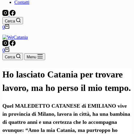
Contatti
Cerca
Carrello
0
Carrello
0
Cerca
Menu
Ho lasciato Catania per trovare
lavoro, ma ho perso il mio tempo.
Quel
MALEDETTO CATANESE
di
EMILIANO
vive
in provincia di Milano, lavora in città, ha una bambina
di quattro anni e una certezza che lo accompagna
ovunque: “Amo la mia Catania, ma purtroppo ho