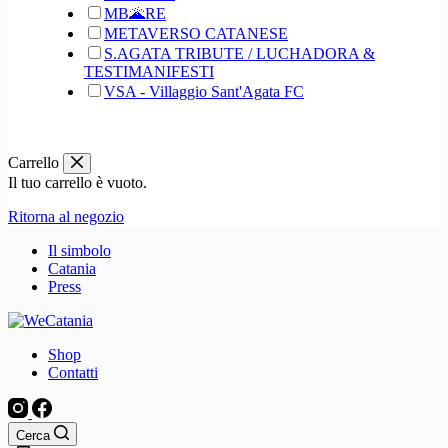
MB🌋RE
METAVERSO CATANESE
S.AGATA TRIBUTE / LUCHADORA &
TESTIMANIFESTI
VSA - Villaggio Sant'Agata FC
Carrello
Il tuo carrello è vuoto.
Ritorna al negozio
Il simbolo
Catania
Press
Shop
Contatti
Cerca