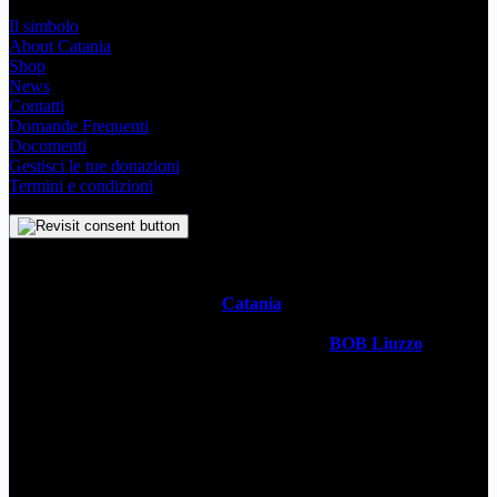
Il simbolo
About Catania
Shop
News
Contatti
Domande Frequenti
Documenti
Gestisci le tue donazioni
Termini e condizioni
Il
Simbolo Indipendente di
Catania
è un impegno profondo che
svela l’anima stessa della Metropoli Siciliana attraverso un sistema
visivo senza tempo. Realizzato dal designer
BOB Liuzzo
, questo
simbolo racchiude con semplicità la storia, la cultura vivace e lo
spirito ambizioso della città in un simbolo universale. Questo sito è
gestito da
WECATANIA APS
- C.F: 93257680871 / P.Iva:
06201870877 - Sede: Via V. Brancati 35 CT
Contatti