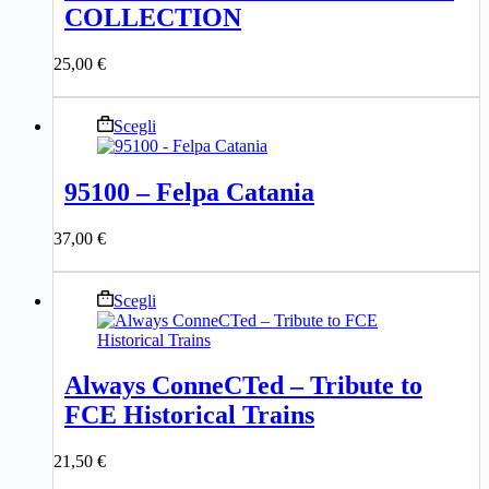
COLLECTION
opzioni
possono
essere
25,00
€
scelte
nella
pagina
Questo
Scegli
del
prodotto
prodotto
ha
più
95100 – Felpa Catania
varianti.
Le
37,00
€
opzioni
possono
essere
Questo
Scegli
scelte
prodotto
nella
ha
pagina
più
del
varianti.
prodotto
Always ConneCTed – Tribute to
Le
FCE Historical Trains
opzioni
possono
essere
21,50
€
scelte