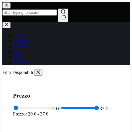
Salta
al
contenuto
Nessun
risultato
Home
Il simbolo
Catania
Press
Shop
Contatti
Filtri Disponibili
Prezzo
20 €
37 €
Prezzo:
20 €
-
37 €