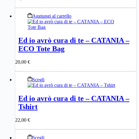
scelte
nella
pagina
Aggiungi al carrello
del
prodotto
Ed io avrò cura di te – CATANIA –
ECO Tote Bag
20,00
€
Questo
Scegli
prodotto
ha
più
Ed io avrò cura di te – CATANIA –
varianti.
Tshirt
Le
opzioni
possono
22,00
€
essere
scelte
nella
Questo
Scegli