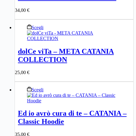
varianti.
Le
34,00
€
opzioni
possono
essere
Questo
Scegli
scelte
prodotto
nella
ha
pagina
più
del
varianti.
prodotto
dolCe viTa – META CATANIA
Le
COLLECTION
opzioni
possono
essere
25,00
€
scelte
nella
pagina
Questo
Scegli
del
prodotto
prodotto
ha
più
varianti.
Ed io avrò cura di te – CATANIA –
Le
Classic Hoodie
opzioni
possono
essere
35,00
€