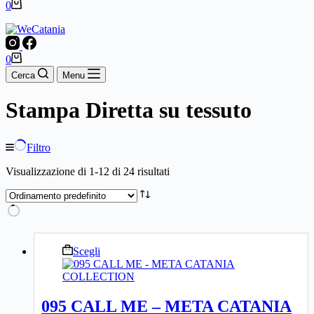
Carrello
0
Carrello
0
Cerca
Menu
Stampa Diretta su tessuto
Filtro
Visualizzazione di 1-12 di 24 risultati
Questo
Scegli
prodotto
ha
più
varianti.
095 CALL ME – META CATANIA
Le