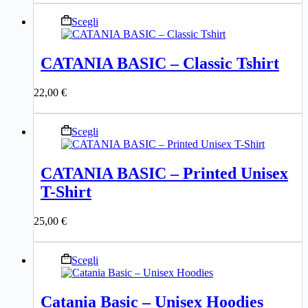
nella
pagina
Questo
Scegli
del
prodotto
prodotto
ha
più
CATANIA BASIC – Classic Tshirt
varianti.
Le
22,00
€
opzioni
possono
essere
Questo
Scegli
scelte
prodotto
nella
ha
pagina
più
del
CATANIA BASIC – Printed Unisex
varianti.
prodotto
T-Shirt
Le
opzioni
possono
25,00
€
essere
scelte
nella
Questo
Scegli
pagina
prodotto
del
ha
prodotto
più
Catania Basic – Unisex Hoodies