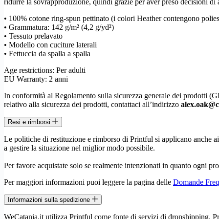
ridurre la sovrapproduzione, quindi grazie per aver preso decisioni di
quantità
• 100% cotone ring-spun pettinato (i colori Heather contengono polies
• Grammatura: 142 g/m² (4,2 g/yd²)
• Tessuto prelavato
• Modello con cuciture laterali
• Fettuccia da spalla a spalla
Age restrictions: Per adulti
EU Warranty: 2 anni
In conformità al Regolamento sulla sicurezza generale dei prodotti 
relativo alla sicurezza dei prodotti, contattaci all’indirizzo
alex.oak@
Resi e rimborsi
Le politiche di restituzione e rimborso di Printful si applicano anche 
a gestire la situazione nel miglior modo possibile.
Per favore acquistate solo se realmente intenzionati in quanto ogni pro
Per maggiori informazioni puoi leggere la pagina delle
Domande Frequ
Informazioni sulla spedizione
WeCatania.it utilizza Printful come fonte di servizi di dropshipping. Pri