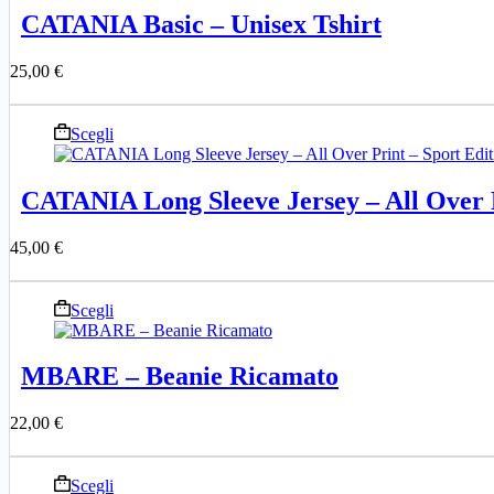
più
del
CATANIA Basic – Unisex Tshirt
varianti.
prodotto
Le
25,00
€
opzioni
possono
essere
Questo
Scegli
scelte
prodotto
nella
ha
pagina
più
del
CATANIA Long Sleeve Jersey – All Over P
varianti.
prodotto
Le
45,00
€
opzioni
possono
essere
Questo
Scegli
scelte
prodotto
nella
ha
pagina
più
del
MBARE – Beanie Ricamato
varianti.
prodotto
Le
22,00
€
opzioni
possono
essere
Questo
Scegli
scelte