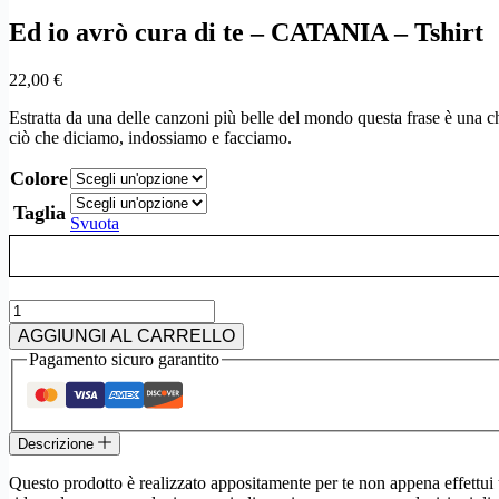
Ed io avrò cura di te – CATANIA – Tshirt
22,00
€
Estratta da una delle canzoni più belle del mondo questa frase è una 
ciò che diciamo, indossiamo e facciamo.
Colore
Taglia
Svuota
Ed
io
AGGIUNGI AL CARRELLO
avrò
Pagamento sicuro garantito
cura
di
te
–
Descrizione
CATANIA
–
Questo prodotto è realizzato appositamente per te non appena effettui u
Tshirt