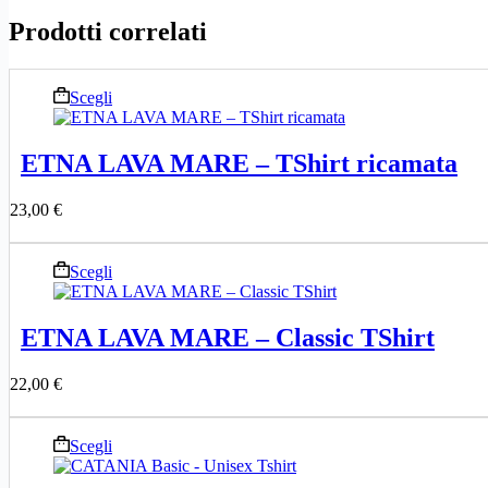
Prodotti correlati
Questo
Scegli
prodotto
ha
più
ETNA LAVA MARE – TShirt ricamata
varianti.
Le
23,00
€
opzioni
possono
essere
Questo
Scegli
scelte
prodotto
nella
ha
pagina
più
del
ETNA LAVA MARE – Classic TShirt
varianti.
prodotto
Le
22,00
€
opzioni
possono
essere
Questo
Scegli
scelte
prodotto
nella
ha
pagina