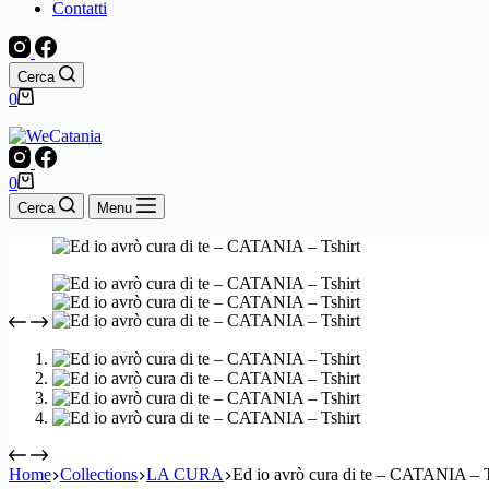
Contatti
Cerca
Carrello
0
Carrello
0
Cerca
Menu
Home
Collections
LA CURA
Ed io avrò cura di te – CATANIA – T