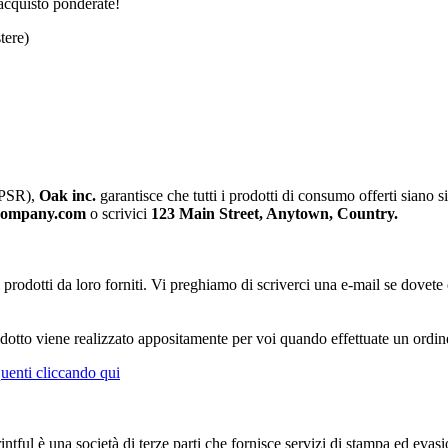
 acquisto ponderate!
tere)
(GPSR),
Oak inc.
garantisce che tutti i prodotti di consumo offerti siano
company.com
o scrivici
123 Main Street, Anytown, Country.
ai prodotti da loro forniti. Vi preghiamo di scriverci una e-mail se dove
dotto viene realizzato appositamente per voi quando effettuate un ordine
enti cliccando qui
ntful è una società di terze parti che fornisce servizi di stampa ed evasio