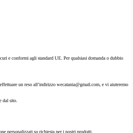
 sicuri e conformi agli standard UE. Per qualsiasi domanda o dubbio
te effettuare un reso all’indirizzo wecatania@gmail.com, e vi aiuteremo
 dal sito.
ne personalizzati su richiesta per i nostri prodotti.