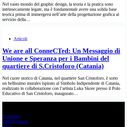
Nel vasto mondo del graphic design, la teoria e la pratica sono
intrinsecamente legate, ma è fondamentale avere una solida base
teorica prima di immergersi nell’arte della progettazione grafica al
servizio della…
Articoli
We are all ConneCTed: Un Messaggio di
Unione e Speranza per i Bambini del
quartiere di S.Cristoforo (Catania)
Nel cuore storico di Catania, nel quartiere San Cristoforo, è sorto
un bellissimo murales ispirato al Simbolo Indipendente di Catania,
realizzato in collaborazione con l’artista Luka Skore presso il Polo
Educativo di San Cristoforo, inaugurato…
Link Utili
Il simbolo
About Catania
Shop