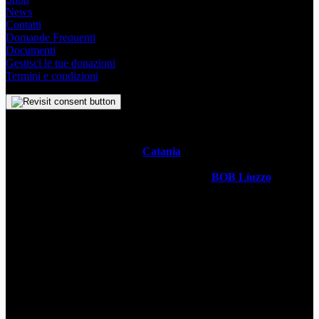
News
Contatti
Domande Frequenti
Documenti
Gestisci le tue donazioni
Termini e condizioni
Il
Simbolo Indipendente di
Catania
è un impegno profondo che
svela l’anima stessa della Metropoli Siciliana attraverso un sistema
visivo senza tempo. Realizzato dal designer
BOB Liuzzo
, questo
simbolo racchiude con semplicità la storia, la cultura vivace e lo
spirito ambizioso della città in un simbolo universale. Questo sito è
gestito da
WECATANIA APS
- C.F: 93257680871 / P.Iva:
06201870877 - Sede: Via V. Brancati 35 CT
Contatti
wecatania@gmail.com
WeCatania APS