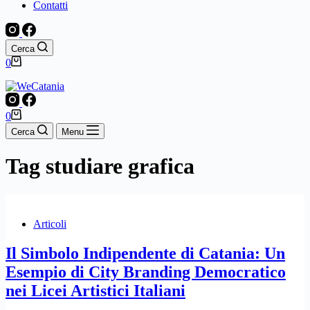
Contatti
Cerca
Carrello
0
Carrello
0
Cerca
Menu
Tag
studiare grafica
Articoli
Il Simbolo Indipendente di Catania: Un
Esempio di City Branding Democratico
nei Licei Artistici Italiani