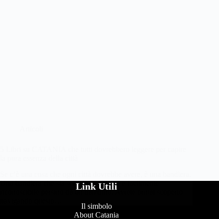
Articoli
5 Libri su CATANIA che tutti dovrebbero leggere per capire
la pura essenza della città
Se c’è una cosa che ogni città dovrebbe avere, è una bandiera.
Una bandiera che sia semplice, potente e facilmente
Link Utili
riconoscibile persino da un bambino. Avrete ormai scoperto
navigando questo…
Il simbolo
About Catania