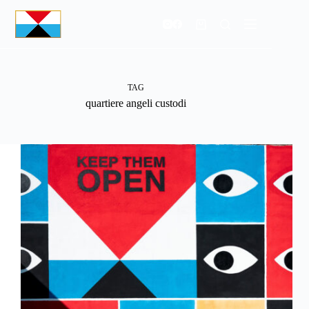
Salta
al
Carrello
contenuto
TAG
quartiere angeli custodi