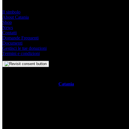
Link Utili
Il simbolo
About Catania
Shop
News
Contatti
Domande Frequenti
Documenti
Gestisci le tue donazioni
Termini e condizioni
Il
Simbolo Indipendente di
Catania
è un impegno profondo che sve
racchiude con semplicità la storia, la cultura vivace e lo spirito ambiz