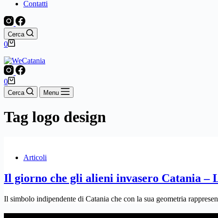
Contatti
Cerca
Carrello
0
Carrello
0
Cerca
Menu
Tag
logo design
Articoli
Il giorno che gli alieni invasero Catania – 
Il simbolo indipendente di Catania che con la sua geometria rappresenta