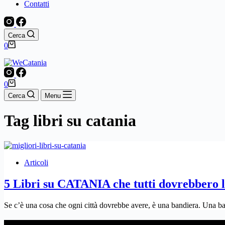
Contatti
Cerca
Carrello
0
Carrello
0
Cerca
Menu
Tag
libri su catania
Articoli
5 Libri su CATANIA che tutti dovrebbero le
Se c’è una cosa che ogni città dovrebbe avere, è una bandiera. Una b