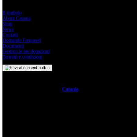
Link Utili
Il simbolo
About Catania
Shop
News
Contatti
Domande Frequenti
Documenti
Gestisci le tue donazioni
Termini e condizioni
Il
Simbolo Indipendente di
Catania
è un impegno profondo che sve
racchiude con semplicità la storia, la cultura vivace e lo spirito ambiz