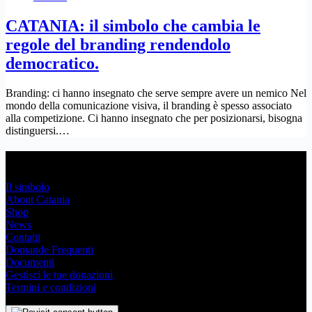
CATANIA: il simbolo che cambia le
regole del branding rendendolo
democratico.
Branding: ci hanno insegnato che serve sempre avere un nemico Nel
mondo della comunicazione visiva, il branding è spesso associato
alla competizione. Ci hanno insegnato che per posizionarsi, bisogna
distinguersi.…
Link Utili
Il simbolo
About Catania
Shop
News
Contatti
Domande Frequenti
Documenti
Gestisci le tue donazioni
Termini e condizioni