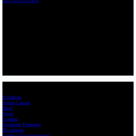
ACQUISTA ORA
Link Utili
Il simbolo
About Catania
Shop
News
Contatti
Domande Frequenti
Documenti
Gestisci le tue donazioni