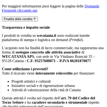
Per maggiori informazioni puoi leggere la pagina delle
Domande
Frequenti cliccando qui
Finalità della vendita
Trasparenza e impatto sociale
I prodotti in vendita su
wecatania.it
sono realizzati tramite
piattaforma di stampa e logistica on demand (
Printful
).
L’acquisto non ha finalità di lucro commerciale, ma rappresenta una
forma di
sostegno concreto alle attività associative
di
WECATANIA APS
, con sede in Via Vitaliano Brancati 35 –
95128 Catania /
C.F. 93257680871 – P.IVA 06201870877
Come utilizziamo i proventi?
Tutto il ricavato viene
interamente reinvestito
per finanziare:
Progetti artistici e culturali
Iniziative sociali e di rigenerazione urbana
Attività di valorizzazione della città di Catania
Questa attività è svolta nel rispetto dell’
art. 79 del Codice del
Terzo Settore
e ha
carattere secondario e strumentale
rispetto
alle finalità istituzionali dell’associazione.