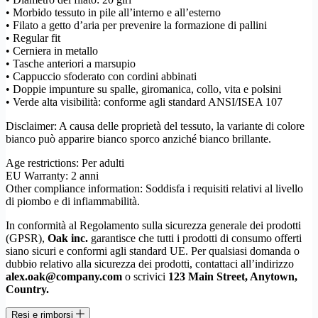
• Morbido tessuto in pile all’interno e all’esterno
• Filato a getto d’aria per prevenire la formazione di pallini
• Regular fit
• Cerniera in metallo
• Tasche anteriori a marsupio
• Cappuccio sfoderato con cordini abbinati
• Doppie impunture su spalle, giromanica, collo, vita e polsini
• Verde alta visibilità: conforme agli standard ANSI/ISEA 107
Disclaimer: A causa delle proprietà del tessuto, la variante di colore
bianco può apparire bianco sporco anziché bianco brillante.
Age restrictions: Per adulti
EU Warranty: 2 anni
Other compliance information: Soddisfa i requisiti relativi al livello
di piombo e di infiammabilità.
In conformità al Regolamento sulla sicurezza generale dei prodotti
(GPSR),
Oak inc.
garantisce che tutti i prodotti di consumo offerti
siano sicuri e conformi agli standard UE. Per qualsiasi domanda o
dubbio relativo alla sicurezza dei prodotti, contattaci all’indirizzo
alex.oak@company.com
o scrivici
123 Main Street, Anytown,
Country.
Resi e rimborsi