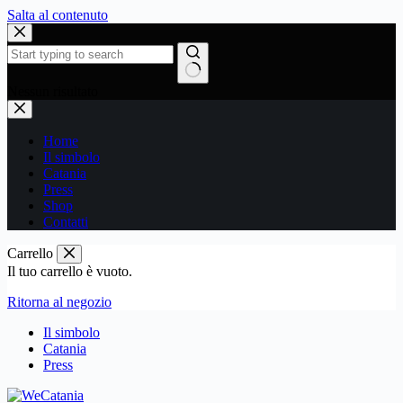
Salta al contenuto
Nessun risultato
Home
Il simbolo
Catania
Press
Shop
Contatti
Carrello
Il tuo carrello è vuoto.
Ritorna al negozio
Il simbolo
Catania
Press