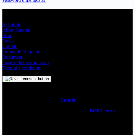
Password dimenticata?
Link Utili
Il simbolo
About Catania
Shop
News
Contatti
Domande Frequenti
Documenti
Gestisci le tue donazioni
Termini e condizioni
Il
Simbolo Indipendente di
Catania
è un impegno profondo che
svela l’anima stessa della Metropoli Siciliana attraverso un sistema
visivo senza tempo. Realizzato dal designer
BOB Liuzzo
, questo
simbolo racchiude con semplicità la storia, la cultura vivace e lo
spirito ambizioso della città in un simbolo universale. Questo sito è
gestito da
WECATANIA APS
- C.F: 93257680871 / P.Iva:
06201870877 - Sede: Via V. Brancati 35 CT