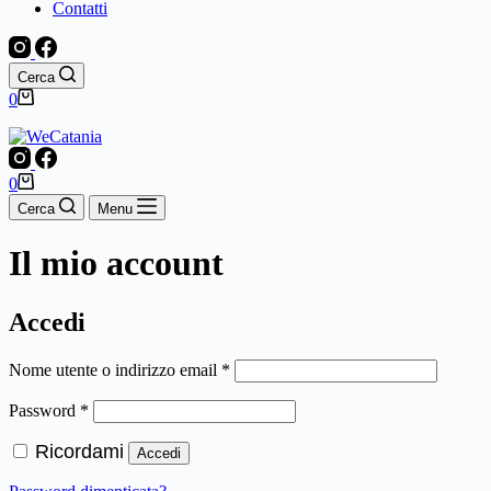
Contatti
Cerca
Carrello
0
Carrello
0
Cerca
Menu
Il mio account
Accedi
Richiesto
Nome utente o indirizzo email
*
Richiesto
Password
*
Ricordami
Accedi