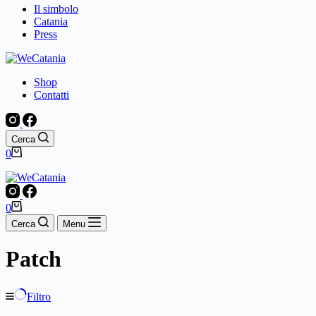
Il simbolo
Catania
Press
Shop
Contatti
Cerca
Carrello
0
Carrello
0
Cerca
Menu
Patch
Filtro