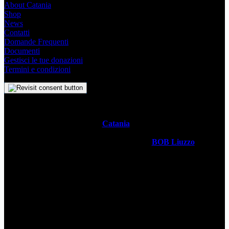
About Catania
Shop
News
Contatti
Domande Frequenti
Documenti
Gestisci le tue donazioni
Termini e condizioni
Il
Simbolo Indipendente di
Catania
è un impegno profondo che
svela l’anima stessa della Metropoli Siciliana attraverso un sistema
visivo senza tempo. Realizzato dal designer
BOB Liuzzo
, questo
simbolo racchiude con semplicità la storia, la cultura vivace e lo
spirito ambizioso della città in un simbolo universale. Questo sito è
gestito da
WECATANIA APS
- C.F: 93257680871 / P.Iva:
06201870877 - Sede: Via V. Brancati 35 CT
Contatti
wecatania@gmail.com