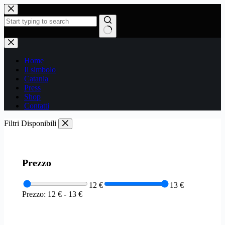
Salta
al
contenuto
Nessun
risultato
Home
Il simbolo
Catania
Press
Shop
Contatti
Filtri Disponibili
Prezzo
12 €
13 €
Prezzo:
12 €
-
13 €