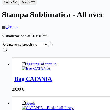
Cerca
Menu
Stampa Sublimatica - All over
Filtro
Visualizzazione di 10 risultati
Aggiungi al carrello
Bag CATANIA
20,00
€
Questo
Scegli
prodotto