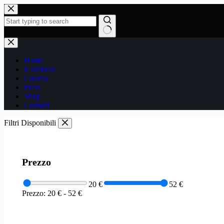
Salta
al
contenuto
Nessun
risultato
Home
Il simbolo
Catania
Press
Shop
Contatti
Filtri Disponibili
Prezzo
20 €
52 €
Prezzo:
20 €
-
52 €