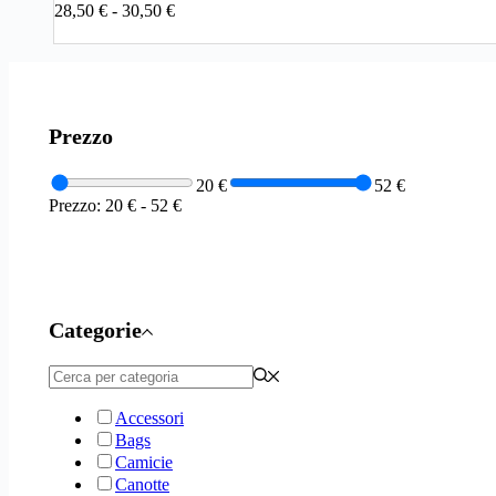
Fascia
28,50
€
-
30,50
€
opzioni
di
possono
prezzo:
essere
da
scelte
28,50 €
nella
a
pagina
30,50 €
Prezzo
del
prodotto
20 €
52 €
Prezzo:
20 €
-
52 €
Categorie
Accessori
Bags
Camicie
Canotte