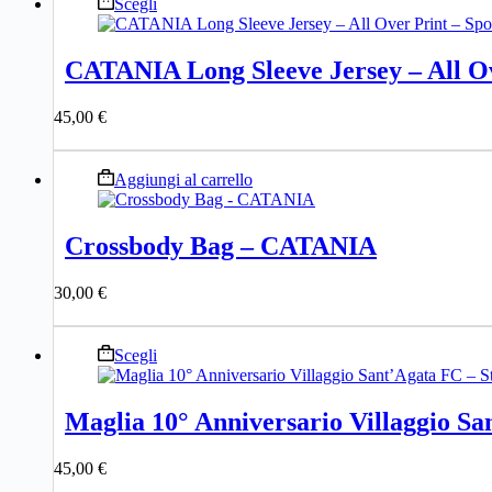
Questo
Scegli
scelte
prodotto
nella
ha
pagina
più
del
CATANIA Long Sleeve Jersey – All Ov
varianti.
prodotto
Le
45,00
€
opzioni
possono
essere
Aggiungi al carrello
scelte
nella
pagina
del
Crossbody Bag – CATANIA
prodotto
30,00
€
Questo
Scegli
prodotto
ha
più
Maglia 10° Anniversario Villaggio Sa
varianti.
Le
45,00
€
opzioni
possono