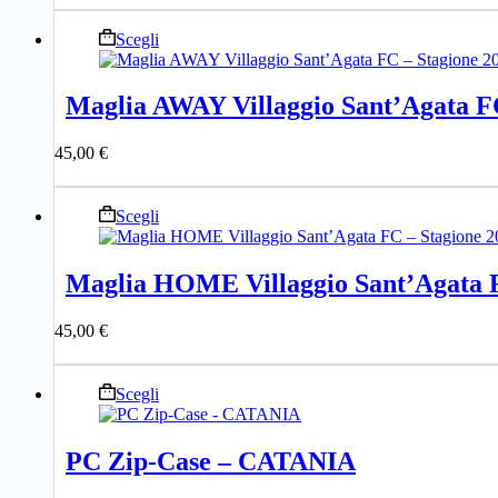
essere
Questo
Scegli
scelte
prodotto
nella
ha
pagina
più
del
Maglia AWAY Villaggio Sant’Agata FC
varianti.
prodotto
Le
45,00
€
opzioni
possono
essere
Questo
Scegli
scelte
prodotto
nella
ha
pagina
più
del
Maglia HOME Villaggio Sant’Agata F
varianti.
prodotto
Le
45,00
€
opzioni
possono
essere
Questo
Scegli
scelte
prodotto
nella
ha
pagina
più
del
PC Zip-Case – CATANIA
varianti.
prodotto
Le