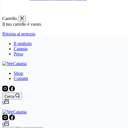
Carrello
Il tuo carrello è vuoto.
Ritorna al negozio
Il simbolo
Catania
Press
Shop
Contatti
Cerca
Carrello
0
Carrello
0