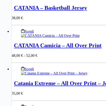
ha
più
CATANIA – Basketball Jersey
varianti.
Le
38,00
€
opzioni
possono
essere
Questo
Scegli
scelte
prodotto
nella
ha
pagina
più
del
CATANIA Camicia – All Over Print
varianti.
prodotto
Le
Fascia
48,00
€
-
52,00
€
opzioni
di
possono
prezzo:
essere
da
Questo
Scegli
scelte
48,00 €
prodotto
nella
a
ha
pagina
52,00 €
più
del
Catania Extreme – All Over Print – J
varianti.
prodotto
Le
35,00
€
opzioni
possono
essere