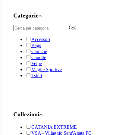
Categorie
Accessori
Bags
Camicie
Canotte
Felpe
Maglie Sportive
Tshirt
Collezioni
CATANIA EXTREME
VSA - Villaggio Sant'Agata FC